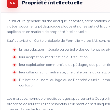
Propriété intellectuelle
06
La structure générale du site ainsi que les textes, présentations, 
vidéos, documents pédagogiques, logos et signes distinctifs qui y
applicables en matière de propriété intellectuelle.
Sauf autorisation écrite préalable de Formalib Maroc SAS, sont n
la reproduction intégrale ou partielle des contenus du site
leur adaptation, modification ou traduction ;
leur exploitation commerciale ou pédagogique par un tie
leur diffusion sur un autre site, une plateforme ou un supp
l’utilisation du nom, du logo ou de l’identité visuelle Fo
confusion.
Les marques, noms de produits et logos appartenant à Google, Micr
propriété de leurs titulaires respectifs. Leur mention sert uniqueme
concernés par les formations.