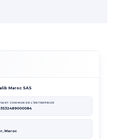
alib Maroc SAS
.
FIANT COMMUN DE L’ENTREPRISE
03532489000084
er, Maroc