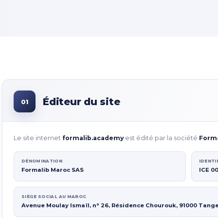
Éditeur du site
01
Le site internet
formalib.academy
est édité par la société
Form
DÉNOMINATION
IDENTI
Formalib Maroc SAS
ICE 0
SIÈGE SOCIAL AU MAROC
Avenue Moulay Ismaïl, n° 26, Résidence Chourouk, 91000 Tang