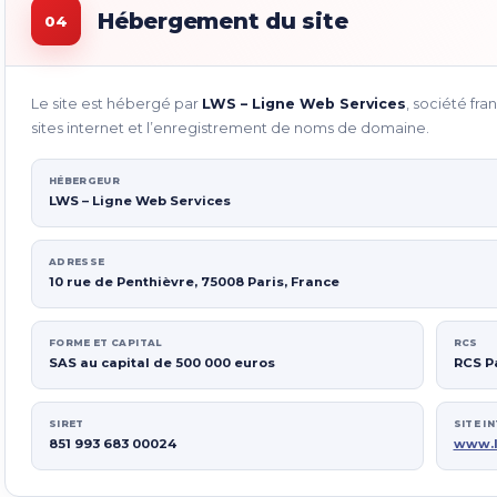
Hébergement du site
04
Le site est hébergé par
LWS – Ligne Web Services
, société fr
sites internet et l’enregistrement de noms de domaine.
HÉBERGEUR
LWS – Ligne Web Services
ADRESSE
10 rue de Penthièvre, 75008 Paris, France
FORME ET CAPITAL
RCS
SAS au capital de 500 000 euros
RCS Pa
SIRET
SITE I
851 993 683 00024
www.l