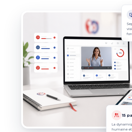
Se
vi
fo
15 p
La dynamiqu
humaine et 