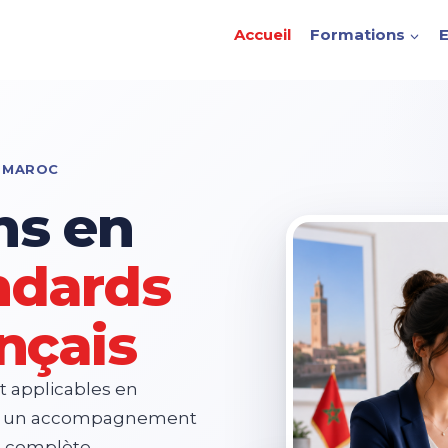
Accueil
Formations
E
U MAROC
ns en
ndards
ançais
 applicables en
és, un accompagnement
 complète.