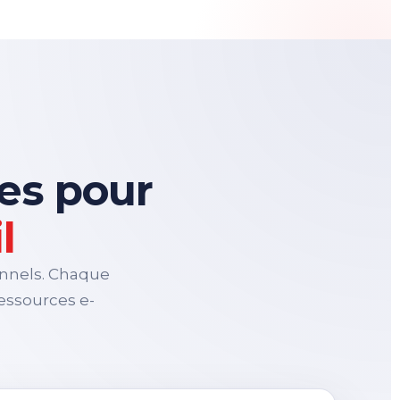
es pour
l
onnels. Chaque
ressources e-