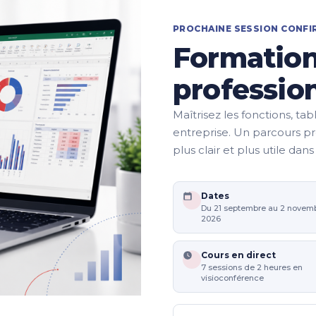
PROCHAINE SESSION CONFI
Formation
professio
Maîtrisez les fonctions, tabl
entreprise. Un parcours pro
plus clair et plus utile dan
Dates
Du 21 septembre au 2 novem
2026
Cours en direct
7 sessions de 2 heures en
visioconférence